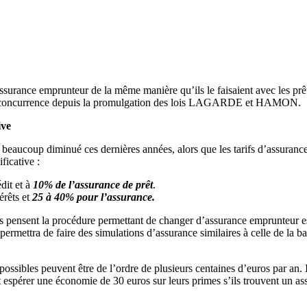
urance emprunteur de la même manière qu’ils le faisaient avec les prêts i
 la concurrence depuis la promulgation des lois LAGARDE et HAMON.
ive
 beaucoup diminué ces dernières années, alors que les tarifs d’assuranc
ficative :
dit et à
10% de l’assurance de prêt
.
érêts et
25 à 40% pour l’assurance.
pensent la procédure permettant de changer d’assurance emprunteur est 
 permettra de faire des simulations d’assurance similaires à celle de la 
s possibles peuvent être de l’ordre de plusieurs centaines d’euros par a
espérer une économie de 30 euros sur leurs primes s’ils trouvent un ass